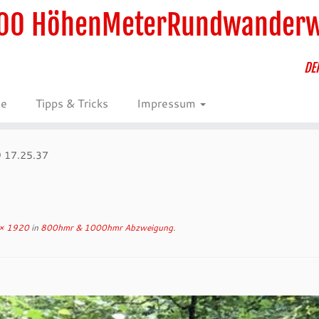
00 HöhenMeterRundwander
DE
ie
Tipps & Tricks
Impressum
 17.25.37
× 1920
in
800hmr & 1000hmr Abzweigung
.