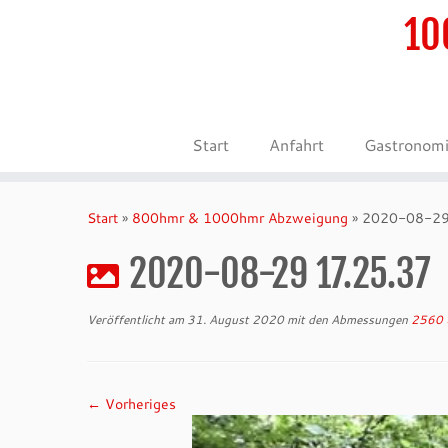
10
Start
Anfahrt
Gastronom
Zum
Inhalt
Start
»
800hmr & 1000hmr Abzweigung
»
2020-08-29
springen
2020-08-29 17.25.37
Veröffentlicht am
31. August 2020
mit den Abmessungen
2560 
← Vorheriges