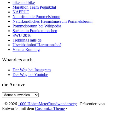
hike and bike
Marathon Team Pegnitztal
NAFPUT
Naturfreunde Pommelsbrunn
Naturkundliches Heimatmuseum Pommelsbrunn
Pommelsbrunn bei Wikipedia
Sachen in Franken machen
SWU 2016
TrekkingTrails.de
Urzeitbahnhof Hartmannshof
Vienna Running
Woanders auch...
Der Weg bei Instagram
Der Weg bei Youtube
die Archive
die
Archive
·
© 2026
1000 HöhenMeterRundwanderweg
·
Präsentiert von
·
Entworfen mit dem
Customizr-Theme
·