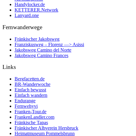
Handylocker.de
KETTERER.Network
Lanyard.one
Fernwanderwege
Fränkischer Jakobsweg
Franziskusweg – Florenz —> Asissi
Jakobsweg Camino del Norte
Jakobsweg Camino Frances
Links
Bergfacetten.de
BR-Wanderwoche
Einfach bewusst
Einfach wandern
Endurange
Fernwehyvi
Franken-Tour.de
FrankenLandler.com
Fränkische Tapas
Fränkischer Albverein Hersbruck
Heimatmuseum Pommelsbrunn