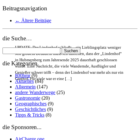
Beitragsnavigation
←
Ältere Beiträge
die Suche…
UPDATE: Der Lindenhof schließt – ein Lieblingsplatz weniger
Suchen
Mit großem Bedauern muss ich mitteilen, dass der „Lindenhof“
nach:
in Hubmersberg zum Jahresende 2025 dauerhaft geschlossen
die Kategorien
wurde. Eine Nachricht, die viele Wandernde, Ausflügler und
Genießer schwer trifft – denn der Lindenhof war mehr als nur ein
800hmr
(9)
Gasthof. Für viele war er eine […]
Aktuelles
(84)
Allgemein
(147)
andere Wanderwege
(25)
Gastronomie
(20)
Geographisches
(9)
Geschichtliches
(9)
Tipps & Tricks
(8)
die Sponsoren...
AirCharge.one