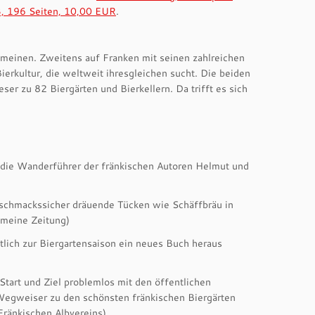
3, 196 Seiten, 10,00 EUR
.
meinen. Zweitens auf Franken mit seinen zahlreichen
erkultur, die weltweit ihresgleichen sucht. Die beiden
r zu 82 Biergärten und Bierkellern. Da trifft es sich
n die Wanderführer der fränkischen Autoren Helmut und
eschmackssicher dräuende Tücken wie Schäffbräu in
emeine Zeitung)
ich zur Biergartensaison ein neues Buch heraus
tart und Ziel problemlos mit den öffentlichen
 Wegweiser zu den schönsten fränkischen Biergärten
Fränkischen Albvereins)