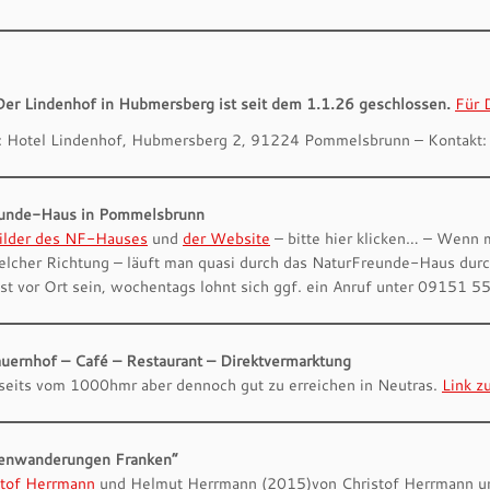
Der Lindenhof in Hubmersberg ist seit dem 1.1.26 geschlossen.
Für 
t: Hotel Lindenhof, Hubmersberg 2, 91224 Pommelsbrunn – Kontak
unde-Haus in Pommelsbrunn
Bilder des NF-Hauses
und
der Website
– bitte hier klicken… – Wenn 
welcher Richtung – läuft man quasi durch das NaturFreunde-Haus du
st vor Ort sein, wochentags lohnt sich ggf. ein Anruf unter 09151
uernhof – Café – Restaurant – Direktvermarktung
seits vom 1000hmr aber dennoch gut zu erreichen in Neutras.
Link z
tenwanderungen Franken“
stof Herrmann
und Helmut Herrmann (2015)von Christof Herrmann 