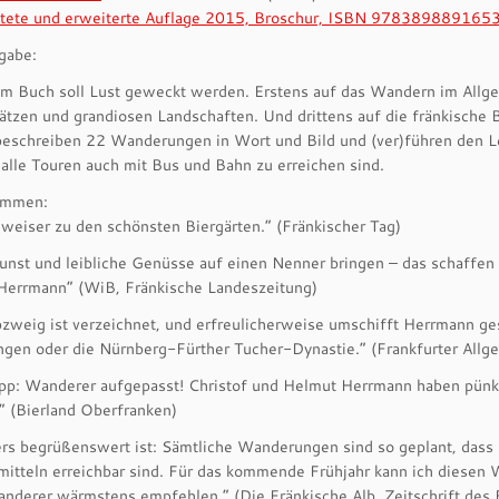
itete und erweiterte Auflage 2015, Broschur, ISBN 978389889165
gabe:
em Buch soll Lust geweckt werden. Erstens auf das Wandern im Allge
tzen und grandiosen Landschaften. Und drittens auf die fränkische Bi
eschreiben 22 Wanderungen in Wort und Bild und (ver)führen den Lese
 alle Touren auch mit Bus und Bahn zu erreichen sind.
immen:
weiser zu den schönsten Biergärten.” (Fränkischer Tag)
Kunst und leibliche Genüsse auf einen Nenner bringen – das schaffe
 Herrmann” (WiB, Fränkische Landeszeitung)
bzweig ist verzeichnet, und erfreulicherweise umschifft Herrmann g
ngen oder die Nürnberg-Fürther Tucher-Dynastie.” (Frankfurter Allg
pp: Wanderer aufgepasst! Christof und Helmut Herrmann haben pünktl
” (Bierland Oberfranken)
s begrüßenswert ist: Sämtliche Wanderungen sind so geplant, dass S
mitteln erreichbar sind. Für das kommende Frühjahr kann ich diesen
nderer wärmstens empfehlen.” (Die Fränkische Alb, Zeitschrift des 