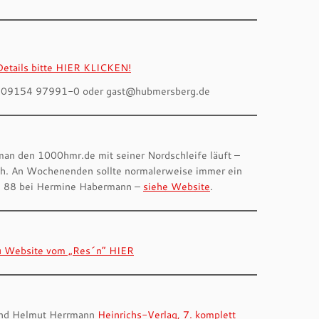
Details bitte HIER KLICKEN!
t: 09154 97991-0 oder gast@hubmersberg.de
man den 1000hmr.de mit seiner Nordschleife läuft –
rch. An Wochenenden sollte normalerweise immer ein
 55 88 bei Hermine Habermann –
siehe Website
.
u Website vom „Res´n“ HIER
und Helmut Herrmann
Heinrichs-Verlag, 7. komplett