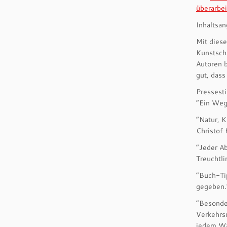
überarbe
Inhaltsan
Mit dies
Kunstschä
Autoren b
gut, dass
Pressest
“Ein Weg
“Natur, 
Christof
“Jeder A
Treuchtli
“Buch-Ti
gegeben.
“Besonder
Verkehrs
jedem Wa