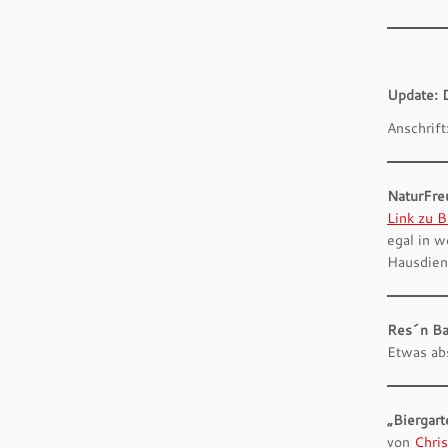
Update: 
Anschrif
NaturFre
Link zu 
egal in 
Hausdien
Res´n Ba
Etwas ab
„Biergar
von
Chri