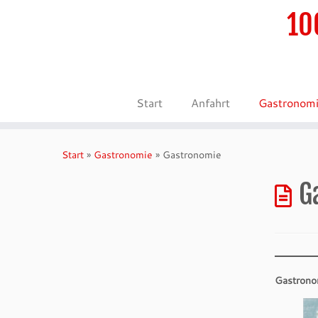
10
Start
Anfahrt
Gastronom
Zum
Inhalt
Start
»
Gastronomie
»
Gastronomie
springen
G
Gastrono