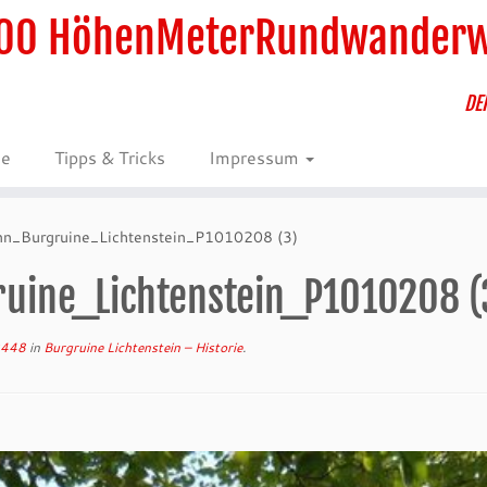
00 HöhenMeterRundwander
DE
ie
Tipps & Tricks
Impressum
n_Burgruine_Lichtenstein_P1010208 (3)
ine_Lichtenstein_P1010208 (
2448
in
Burgruine Lichtenstein – Historie
.