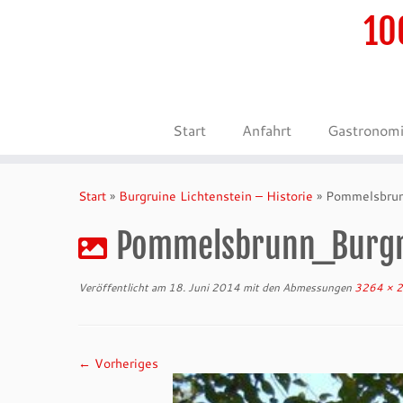
10
Start
Anfahrt
Gastronom
Zum
Inhalt
Start
»
Burgruine Lichtenstein – Historie
»
Pommelsbrun
springen
Pommelsbrunn_Burgru
Veröffentlicht am
18. Juni 2014
mit den Abmessungen
3264 × 
← Vorheriges