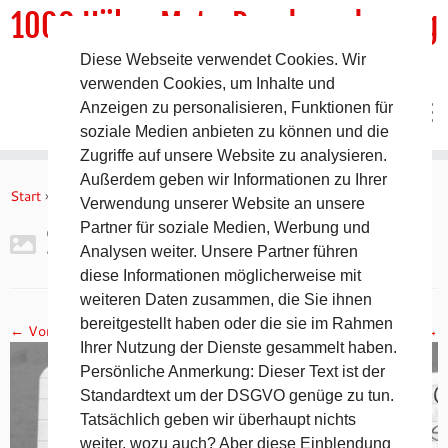
1000 HöhenMeterRundwanderweg
Diese Webseite verwendet Cookies. Wir
DER Rundwanderweg um Pommelsbrunn
verwenden Cookies, um Inhalte und
Anzeigen zu personalisieren, Funktionen für
soziale Medien anbieten zu können und die
Zugriffe auf unsere Website zu analysieren.
Zum
Außerdem geben wir Informationen zu Ihrer
Inhalt
Start
»
Gipfelbuch Leitenberg
»
2017-11-05 19.23.54
Verwendung unserer Website an unsere
springen
Partner für soziale Medien, Werbung und
2017-11-05 19.23.54
Analysen weiter. Unsere Partner führen
diese Informationen möglicherweise mit
weiteren Daten zusammen, die Sie ihnen
bereitgestellt haben oder die sie im Rahmen
← Vorheriges
Nächstes →
Ihrer Nutzung der Dienste gesammelt haben.
Persönliche Anmerkung: Dieser Text ist der
Standardtext um der DSGVO genüge zu tun.
Tatsächlich geben wir überhaupt nichts
weiter, wozu auch? Aber diese Einblendung