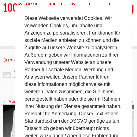
1000 HöhenMeterRundwanderweg
Diese Webseite verwendet Cookies. Wir
DER Rundwanderweg um Pommelsbrunn
verwenden Cookies, um Inhalte und
Anzeigen zu personalisieren, Funktionen für
soziale Medien anbieten zu können und die
Zugriffe auf unsere Website zu analysieren.
Zum
Außerdem geben wir Informationen zu Ihrer
Inhalt
Start
»
Gipfelbuch Leitenberg
»
2017-11-05 19.31.24
Verwendung unserer Website an unsere
springen
Partner für soziale Medien, Werbung und
2017-11-05 19.31.24
Analysen weiter. Unsere Partner führen
diese Informationen möglicherweise mit
weiteren Daten zusammen, die Sie ihnen
bereitgestellt haben oder die sie im Rahmen
← Vorheriges
Nächstes →
Ihrer Nutzung der Dienste gesammelt haben.
Persönliche Anmerkung: Dieser Text ist der
Standardtext um der DSGVO genüge zu tun.
Tatsächlich geben wir überhaupt nichts
weiter, wozu auch? Aber diese Einblendung