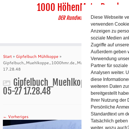
1000 HöhenMeterRundw
DER Rundwanderweg um Pommels
Diese Webseite ve
verwenden Cookies
Anzeigen zu person
soziale Medien an
Zugriffe auf unser
Zum
Außerdem geben wi
Inhalt
Start
»
Gipfelbuch Mühlkoppe
»
Verwendung unser
springen
Gipfelbuch_Muehlkoppe_1000hmr.de_Mai_2018_2018-05-27
Partner für sozia
17.28.48
Analysen weiter. U
Gipfelbuch_Muehlkoppe_1000hmr
diese Information
weiteren Daten zu
05-27 17.28.48
bereitgestellt hab
Ihrer Nutzung der
Persönliche Anmerk
Standardtext um 
← Vorheriges
Nächstes →
Tatsächlich geben 
weiter, wozu auch