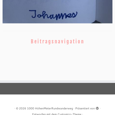
Beitragsnavigation
·
© 2026
1000 HöhenMeterRundwanderweg
·
Präsentiert von
·
Entworfen mit dem
Customizr-Theme
·