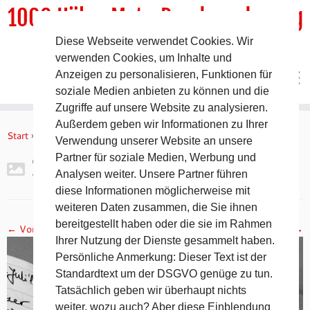
1000 HöhenMeterRundwanderweg
Diese Webseite verwendet Cookies. Wir
DER Rundwanderweg um Pommelsbrunn
verwenden Cookies, um Inhalte und
Anzeigen zu personalisieren, Funktionen für
soziale Medien anbieten zu können und die
Zugriffe auf unsere Website zu analysieren.
Zum
Außerdem geben wir Informationen zu Ihrer
Inhalt
Start
»
Gipfelbuch Ruine Lichtenstein
»
2017-11-05 19.08.31
Verwendung unserer Website an unsere
springen
Partner für soziale Medien, Werbung und
2017-11-05 19.08.31
Analysen weiter. Unsere Partner führen
diese Informationen möglicherweise mit
weiteren Daten zusammen, die Sie ihnen
bereitgestellt haben oder die sie im Rahmen
← Vorheriges
Nächstes →
Ihrer Nutzung der Dienste gesammelt haben.
Persönliche Anmerkung: Dieser Text ist der
Standardtext um der DSGVO genüge zu tun.
Tatsächlich geben wir überhaupt nichts
weiter, wozu auch? Aber diese Einblendung