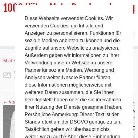
1000 HöhenMeterRundwanderweg
Diese Webseite verwendet Cookies. Wir
DER Rundwanderweg um Pommelsbrunn
verwenden Cookies, um Inhalte und
Anzeigen zu personalisieren, Funktionen für
soziale Medien anbieten zu können und die
Zugriffe auf unsere Website zu analysieren.
Zum
Außerdem geben wir Informationen zu Ihrer
Inhalt
Start
»
Gipfelbuch Ruine Lichtenstein
»
2017-11-05 19.09.37
Verwendung unserer Website an unsere
springen
Partner für soziale Medien, Werbung und
2017-11-05 19.09.37
Analysen weiter. Unsere Partner führen
diese Informationen möglicherweise mit
weiteren Daten zusammen, die Sie ihnen
bereitgestellt haben oder die sie im Rahmen
← Vorheriges
Nächstes →
Ihrer Nutzung der Dienste gesammelt haben.
Persönliche Anmerkung: Dieser Text ist der
Standardtext um der DSGVO genüge zu tun.
Tatsächlich geben wir überhaupt nichts
weiter, wozu auch? Aber diese Einblendung