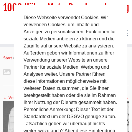
1000 HöhenMeterRundwanderweg
Diese Webseite verwendet Cookies. Wir
DER Rundwanderweg um Pommelsbrunn
verwenden Cookies, um Inhalte und
Anzeigen zu personalisieren, Funktionen für
soziale Medien anbieten zu können und die
Zugriffe auf unsere Website zu analysieren.
Zum
Außerdem geben wir Informationen zu Ihrer
Inhalt
Start
»
Gipfelbuch Ruine Lichtenstein
»
2017-11-05 19.09.46
Verwendung unserer Website an unsere
springen
Partner für soziale Medien, Werbung und
2017-11-05 19.09.46
Analysen weiter. Unsere Partner führen
diese Informationen möglicherweise mit
weiteren Daten zusammen, die Sie ihnen
bereitgestellt haben oder die sie im Rahmen
← Vorheriges
Nächstes →
Ihrer Nutzung der Dienste gesammelt haben.
Persönliche Anmerkung: Dieser Text ist der
Standardtext um der DSGVO genüge zu tun.
Tatsächlich geben wir überhaupt nichts
weiter, wozu auch? Aber diese Einblendung