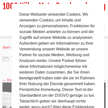
1000 HöhenMeterRundwanderweg
Diese Webseite verwendet Cookies. Wir
DER Rundwanderweg um Pommelsbrunn
verwenden Cookies, um Inhalte und
Anzeigen zu personalisieren, Funktionen für
soziale Medien anbieten zu können und die
Zugriffe auf unsere Website zu analysieren.
Zum
Außerdem geben wir Informationen zu Ihrer
Inhalt
Start
»
Gipfelbuch Ruine Lichtenstein
»
2017-11-05 19.11.29
Verwendung unserer Website an unsere
springen
Partner für soziale Medien, Werbung und
2017-11-05 19.11.29
Analysen weiter. Unsere Partner führen
diese Informationen möglicherweise mit
weiteren Daten zusammen, die Sie ihnen
bereitgestellt haben oder die sie im Rahmen
← Vorheriges
Nächstes →
Ihrer Nutzung der Dienste gesammelt haben.
Persönliche Anmerkung: Dieser Text ist der
Standardtext um der DSGVO genüge zu tun.
Tatsächlich geben wir überhaupt nichts
weiter, wozu auch? Aber diese Einblendung