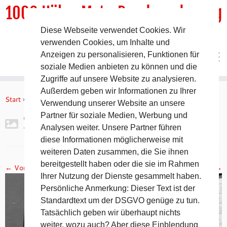
1000 HöhenMeterRundwanderweg
Diese Webseite verwendet Cookies. Wir
DER Rundwanderweg um Pommelsbrunn
verwenden Cookies, um Inhalte und
Anzeigen zu personalisieren, Funktionen für
soziale Medien anbieten zu können und die
Zugriffe auf unsere Website zu analysieren.
Zum
Außerdem geben wir Informationen zu Ihrer
Inhalt
Start
»
Gipfelbuch Ruine Lichtenstein
»
2017-11-05 19.12.16
Verwendung unserer Website an unsere
springen
Partner für soziale Medien, Werbung und
2017-11-05 19.12.16
Analysen weiter. Unsere Partner führen
diese Informationen möglicherweise mit
weiteren Daten zusammen, die Sie ihnen
bereitgestellt haben oder die sie im Rahmen
← Vorheriges
Nächstes →
Ihrer Nutzung der Dienste gesammelt haben.
Persönliche Anmerkung: Dieser Text ist der
Standardtext um der DSGVO genüge zu tun.
Tatsächlich geben wir überhaupt nichts
weiter, wozu auch? Aber diese Einblendung