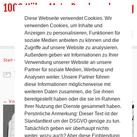
1000 HöhenMeterRundwanderweg
Diese Webseite verwendet Cookies. Wir
DER Rundwanderweg um Pommelsbrunn
verwenden Cookies, um Inhalte und
Anzeigen zu personalisieren, Funktionen für
soziale Medien anbieten zu können und die
Zugriffe auf unsere Website zu analysieren.
Zum
Außerdem geben wir Informationen zu Ihrer
Inhalt
Start
»
Gipfelbuch Ruine Lichtenstein
»
2017-11-05 19.13.11
Verwendung unserer Website an unsere
springen
Partner für soziale Medien, Werbung und
2017-11-05 19.13.11
Analysen weiter. Unsere Partner führen
diese Informationen möglicherweise mit
weiteren Daten zusammen, die Sie ihnen
bereitgestellt haben oder die sie im Rahmen
← Vorheriges
Nächstes →
Ihrer Nutzung der Dienste gesammelt haben.
Persönliche Anmerkung: Dieser Text ist der
Standardtext um der DSGVO genüge zu tun.
Tatsächlich geben wir überhaupt nichts
weiter, wozu auch? Aber diese Einblendung