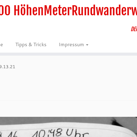
00 HöhenMeterRundwander
DE
ie
Tipps & Tricks
Impressum
9.13.21