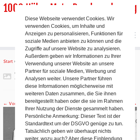
1000 HöhenMeterRundwanderweg
Diese Webseite verwendet Cookies. Wir
DER Rundwanderweg um Pommelsbrunn
verwenden Cookies, um Inhalte und
Anzeigen zu personalisieren, Funktionen für
soziale Medien anbieten zu können und die
Zugriffe auf unsere Website zu analysieren.
Zum
Außerdem geben wir Informationen zu Ihrer
Inhalt
Start
»
Gipfelbuch Ruine Lichtenstein
»
2017-11-05 19.14.42
Verwendung unserer Website an unsere
springen
Partner für soziale Medien, Werbung und
2017-11-05 19.14.42
Analysen weiter. Unsere Partner führen
diese Informationen möglicherweise mit
weiteren Daten zusammen, die Sie ihnen
bereitgestellt haben oder die sie im Rahmen
← Vorheriges
Nächstes →
Ihrer Nutzung der Dienste gesammelt haben.
Persönliche Anmerkung: Dieser Text ist der
Standardtext um der DSGVO genüge zu tun.
Tatsächlich geben wir überhaupt nichts
weiter, wozu auch? Aber diese Einblendung