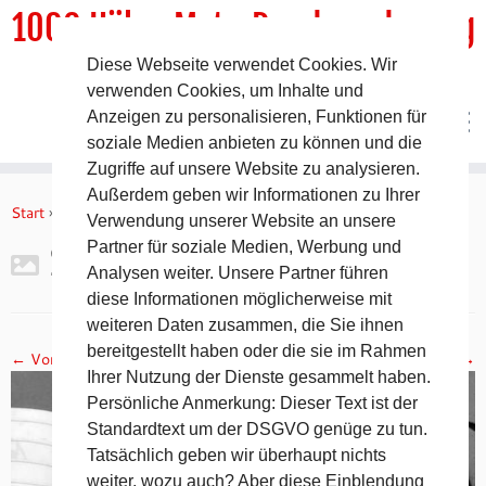
1000 HöhenMeterRundwanderweg
Diese Webseite verwendet Cookies. Wir
DER Rundwanderweg um Pommelsbrunn
verwenden Cookies, um Inhalte und
Anzeigen zu personalisieren, Funktionen für
soziale Medien anbieten zu können und die
Zugriffe auf unsere Website zu analysieren.
Zum
Außerdem geben wir Informationen zu Ihrer
Inhalt
Start
»
Gipfelbuch Ruine Lichtenstein
»
2017-11-05 19.14.57
Verwendung unserer Website an unsere
springen
Partner für soziale Medien, Werbung und
2017-11-05 19.14.57
Analysen weiter. Unsere Partner führen
diese Informationen möglicherweise mit
weiteren Daten zusammen, die Sie ihnen
bereitgestellt haben oder die sie im Rahmen
← Vorheriges
Nächstes →
Ihrer Nutzung der Dienste gesammelt haben.
Persönliche Anmerkung: Dieser Text ist der
Standardtext um der DSGVO genüge zu tun.
Tatsächlich geben wir überhaupt nichts
weiter, wozu auch? Aber diese Einblendung