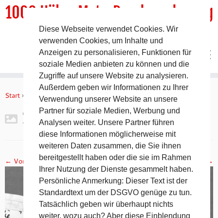
1000 HöhenMeterRundwanderweg
Diese Webseite verwendet Cookies. Wir
DER Rundwanderweg um Pommelsbrunn
verwenden Cookies, um Inhalte und
Anzeigen zu personalisieren, Funktionen für
soziale Medien anbieten zu können und die
Zugriffe auf unsere Website zu analysieren.
Zum
Außerdem geben wir Informationen zu Ihrer
Inhalt
Start
»
Gipfelbuch Ruine Lichtenstein
»
2017-11-05 19.16.16
Verwendung unserer Website an unsere
springen
Partner für soziale Medien, Werbung und
2017-11-05 19.16.16
Analysen weiter. Unsere Partner führen
diese Informationen möglicherweise mit
weiteren Daten zusammen, die Sie ihnen
bereitgestellt haben oder die sie im Rahmen
← Vorheriges
Nächstes →
Ihrer Nutzung der Dienste gesammelt haben.
Persönliche Anmerkung: Dieser Text ist der
Standardtext um der DSGVO genüge zu tun.
Tatsächlich geben wir überhaupt nichts
weiter, wozu auch? Aber diese Einblendung