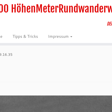
00 HöhenMeterRundwander
DE
ie
Tipps & Tricks
Impressum
9.16.35