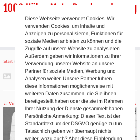
1000 HöhenMeterRundwanderweg
Diese Webseite verwendet Cookies. Wir
DER Rundwanderweg um Pommelsbrunn
verwenden Cookies, um Inhalte und
Anzeigen zu personalisieren, Funktionen für
soziale Medien anbieten zu können und die
Zugriffe auf unsere Website zu analysieren.
Zum
Außerdem geben wir Informationen zu Ihrer
Inhalt
Start
»
Gipfelbuch Ruine Lichtenstein
»
2017-11-05 19.16.44
Verwendung unserer Website an unsere
springen
Partner für soziale Medien, Werbung und
2017-11-05 19.16.44
Analysen weiter. Unsere Partner führen
diese Informationen möglicherweise mit
weiteren Daten zusammen, die Sie ihnen
bereitgestellt haben oder die sie im Rahmen
← Vorheriges
Nächstes →
Ihrer Nutzung der Dienste gesammelt haben.
Persönliche Anmerkung: Dieser Text ist der
Standardtext um der DSGVO genüge zu tun.
Tatsächlich geben wir überhaupt nichts
weiter, wozu auch? Aber diese Einblendung