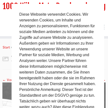
1000 HöhenMeterRundwanderweg
Diese Webseite verwendet Cookies. Wir
DER Rundwanderweg um Pommelsbrunn
verwenden Cookies, um Inhalte und
Anzeigen zu personalisieren, Funktionen für
soziale Medien anbieten zu können und die
Zugriffe auf unsere Website zu analysieren.
Zum
Außerdem geben wir Informationen zu Ihrer
Inhalt
Start
»
Gipfelbuch Ruine Lichtenstein
»
2017-11-05 19.17.06
Verwendung unserer Website an unsere
springen
Partner für soziale Medien, Werbung und
2017-11-05 19.17.06
Analysen weiter. Unsere Partner führen
diese Informationen möglicherweise mit
weiteren Daten zusammen, die Sie ihnen
bereitgestellt haben oder die sie im Rahmen
← Vorheriges
Nächstes →
Ihrer Nutzung der Dienste gesammelt haben.
Persönliche Anmerkung: Dieser Text ist der
Standardtext um der DSGVO genüge zu tun.
Tatsächlich geben wir überhaupt nichts
weiter, wozu auch? Aber diese Einblendung