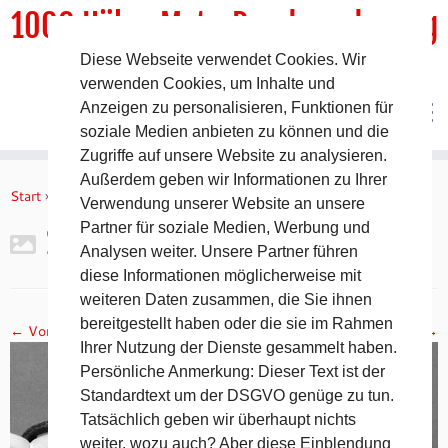
1000 HöhenMeterRundwanderweg
Diese Webseite verwendet Cookies. Wir
DER Rundwanderweg um Pommelsbrunn
verwenden Cookies, um Inhalte und
Anzeigen zu personalisieren, Funktionen für
soziale Medien anbieten zu können und die
Zugriffe auf unsere Website zu analysieren.
Zum
Außerdem geben wir Informationen zu Ihrer
Inhalt
Start
»
Gipfelbuch Ruine Lichtenstein
»
2017-11-05 19.17.15
Verwendung unserer Website an unsere
springen
Partner für soziale Medien, Werbung und
2017-11-05 19.17.15
Analysen weiter. Unsere Partner führen
diese Informationen möglicherweise mit
weiteren Daten zusammen, die Sie ihnen
bereitgestellt haben oder die sie im Rahmen
← Vorheriges
Nächstes →
Ihrer Nutzung der Dienste gesammelt haben.
Persönliche Anmerkung: Dieser Text ist der
Standardtext um der DSGVO genüge zu tun.
Tatsächlich geben wir überhaupt nichts
weiter, wozu auch? Aber diese Einblendung