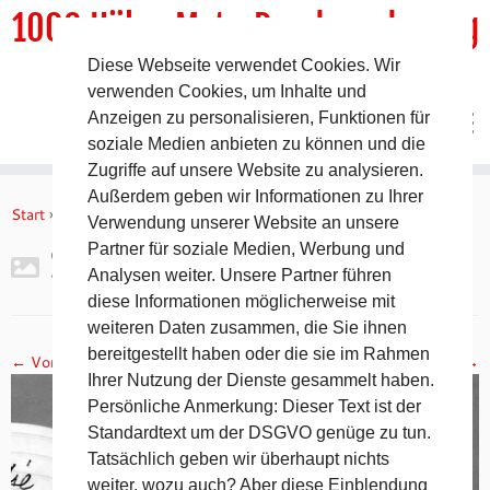
1000 HöhenMeterRundwanderweg
Diese Webseite verwendet Cookies. Wir
DER Rundwanderweg um Pommelsbrunn
verwenden Cookies, um Inhalte und
Anzeigen zu personalisieren, Funktionen für
soziale Medien anbieten zu können und die
Zugriffe auf unsere Website zu analysieren.
Zum
Außerdem geben wir Informationen zu Ihrer
Inhalt
Start
»
Gipfelbuch Ruine Lichtenstein
»
2017-11-05 19.17.26
Verwendung unserer Website an unsere
springen
Partner für soziale Medien, Werbung und
2017-11-05 19.17.26
Analysen weiter. Unsere Partner führen
diese Informationen möglicherweise mit
weiteren Daten zusammen, die Sie ihnen
bereitgestellt haben oder die sie im Rahmen
← Vorheriges
Nächstes →
Ihrer Nutzung der Dienste gesammelt haben.
Persönliche Anmerkung: Dieser Text ist der
Standardtext um der DSGVO genüge zu tun.
Tatsächlich geben wir überhaupt nichts
weiter, wozu auch? Aber diese Einblendung