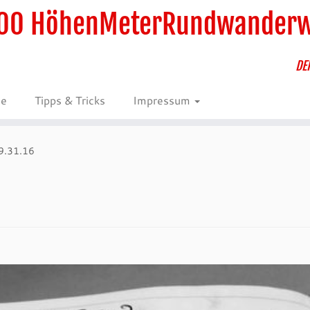
00 HöhenMeterRundwander
DE
ie
Tipps & Tricks
Impressum
9.31.16