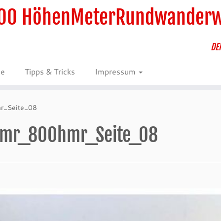
00 HöhenMeterRundwander
DE
ie
Tipps & Tricks
Impressum
r_Seite_08
hmr_800hmr_Seite_08