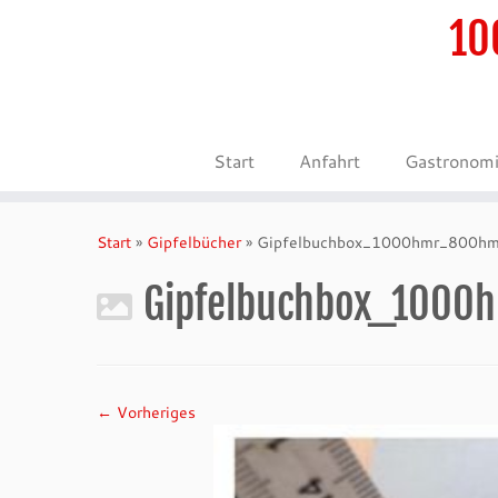
10
Start
Anfahrt
Gastronom
Zum
Inhalt
Start
»
Gipfelbücher
»
Gipfelbuchbox_1000hmr_800hm
springen
Gipfelbuchbox_1000
← Vorheriges