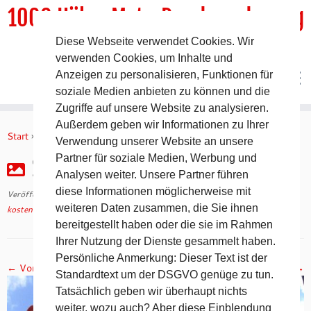
1000 HöhenMeterRundwanderweg
Diese Webseite verwendet Cookies. Wir
DER Rundwanderweg um Pommelsbrunn
verwenden Cookies, um Inhalte und
Anzeigen zu personalisieren, Funktionen für
soziale Medien anbieten zu können und die
Zugriffe auf unsere Website zu analysieren.
Zum
Außerdem geben wir Informationen zu Ihrer
Inhalt
Start
»
kostenfreie Wegebeschreibungen
»
20130811-191251
Verwendung unserer Website an unsere
springen
Partner für soziale Medien, Werbung und
20130811-191251
Analysen weiter. Unsere Partner führen
diese Informationen möglicherweise mit
Veröffentlicht am
10. Oktober 2022
mit den Abmessungen
1280 × 960
in
weiteren Daten zusammen, die Sie ihnen
kostenfreie Wegebeschreibungen
.
bereitgestellt haben oder die sie im Rahmen
Ihrer Nutzung der Dienste gesammelt haben.
Persönliche Anmerkung: Dieser Text ist der
← Vorheriges
Nächstes →
Standardtext um der DSGVO genüge zu tun.
Tatsächlich geben wir überhaupt nichts
weiter, wozu auch? Aber diese Einblendung