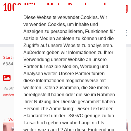
1000 HöhenMeterRundwanderweg
Diese Webseite verwendet Cookies. Wir
DER Rundwanderweg um Pommelsbrunn
verwenden Cookies, um Inhalte und
Anzeigen zu personalisieren, Funktionen für
soziale Medien anbieten zu können und die
Zugriffe auf unsere Website zu analysieren.
Zum
Außerdem geben wir Informationen zu Ihrer
Inhalt
Start
»
kostenfreie Wegebeschreibungen
»
20140809-174405-
Verwendung unserer Website an unsere
springen
63845203
Partner für soziale Medien, Werbung und
Analysen weiter. Unsere Partner führen
20140809-174405-63845203
diese Informationen möglicherweise mit
weiteren Daten zusammen, die Sie ihnen
Veröffentlicht am
10. Oktober 2022
mit den Abmessungen
1024 × 768
in
kostenfreie Wegebeschreibungen
bereitgestellt haben oder die sie im Rahmen
.
Ihrer Nutzung der Dienste gesammelt haben.
Persönliche Anmerkung: Dieser Text ist der
Standardtext um der DSGVO genüge zu tun.
← Vorheriges
Nächstes →
Tatsächlich geben wir überhaupt nichts
weiter, wozu auch? Aber diese Einblendung