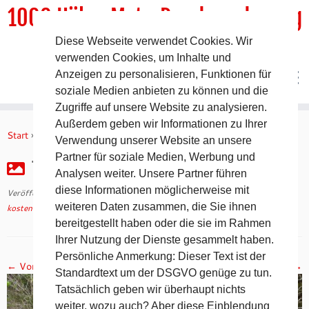
1000 HöhenMeterRundwanderweg
Diese Webseite verwendet Cookies. Wir
DER Rundwanderweg um Pommelsbrunn
verwenden Cookies, um Inhalte und
Anzeigen zu personalisieren, Funktionen für
soziale Medien anbieten zu können und die
Zugriffe auf unsere Website zu analysieren.
Zum
Außerdem geben wir Informationen zu Ihrer
Inhalt
Start
»
kostenfreie Wegebeschreibungen
»
foto11
Verwendung unserer Website an unsere
springen
Partner für soziale Medien, Werbung und
foto11
Analysen weiter. Unsere Partner führen
diese Informationen möglicherweise mit
Veröffentlicht am
10. Oktober 2022
mit den Abmessungen
1296 × 968
in
weiteren Daten zusammen, die Sie ihnen
kostenfreie Wegebeschreibungen
.
bereitgestellt haben oder die sie im Rahmen
Ihrer Nutzung der Dienste gesammelt haben.
Persönliche Anmerkung: Dieser Text ist der
← Vorheriges
Nächstes →
Standardtext um der DSGVO genüge zu tun.
Tatsächlich geben wir überhaupt nichts
weiter, wozu auch? Aber diese Einblendung