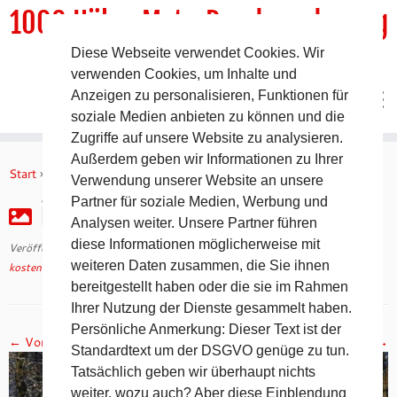
1000 HöhenMeterRundwanderweg
Diese Webseite verwendet Cookies. Wir
DER Rundwanderweg um Pommelsbrunn
verwenden Cookies, um Inhalte und
Anzeigen zu personalisieren, Funktionen für
soziale Medien anbieten zu können und die
Zugriffe auf unsere Website zu analysieren.
Zum
Außerdem geben wir Informationen zu Ihrer
Inhalt
Start
»
kostenfreie Wegebeschreibungen
»
img_0339
Verwendung unserer Website an unsere
springen
Partner für soziale Medien, Werbung und
img_0339
Analysen weiter. Unsere Partner führen
diese Informationen möglicherweise mit
Veröffentlicht am
10. Oktober 2022
mit den Abmessungen
1600 × 1200
in
weiteren Daten zusammen, die Sie ihnen
kostenfreie Wegebeschreibungen
.
bereitgestellt haben oder die sie im Rahmen
Ihrer Nutzung der Dienste gesammelt haben.
Persönliche Anmerkung: Dieser Text ist der
← Vorheriges
Nächstes →
Standardtext um der DSGVO genüge zu tun.
Tatsächlich geben wir überhaupt nichts
weiter, wozu auch? Aber diese Einblendung