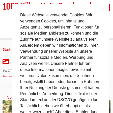
1000 HöhenMeterRundwanderweg
Diese Webseite verwendet Cookies. Wir
DER Rundwanderweg um Pommelsbrunn
verwenden Cookies, um Inhalte und
Anzeigen zu personalisieren, Funktionen für
soziale Medien anbieten zu können und die
Zugriffe auf unsere Website zu analysieren.
Zum
Außerdem geben wir Informationen zu Ihrer
Inhalt
Start
»
kostenfreie Wegebeschreibungen
»
img_9279
Verwendung unserer Website an unsere
springen
Partner für soziale Medien, Werbung und
img_9279
Analysen weiter. Unsere Partner führen
diese Informationen möglicherweise mit
Veröffentlicht am
10. Oktober 2022
mit den Abmessungen
1280 × 960
in
weiteren Daten zusammen, die Sie ihnen
kostenfreie Wegebeschreibungen
.
bereitgestellt haben oder die sie im Rahmen
Ihrer Nutzung der Dienste gesammelt haben.
Persönliche Anmerkung: Dieser Text ist der
← Vorheriges
Nächstes →
Standardtext um der DSGVO genüge zu tun.
Tatsächlich geben wir überhaupt nichts
weiter, wozu auch? Aber diese Einblendung