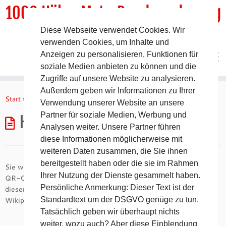
1000 HöhenMeterRundwanderweg
Diese Webseite verwendet Cookies. Wir
DER Rundwanderweg um Pommelsbrunn
verwenden Cookies, um Inhalte und
Anzeigen zu personalisieren, Funktionen für
soziale Medien anbieten zu können und die
Zugriffe auf unsere Website zu analysieren.
Zum
Außerdem geben wir Informationen zu Ihrer
Inhalt
Start
»
Höhepunkte ü. NN
Verwendung unserer Website an unsere
springen
Partner für soziale Medien, Werbung und
Höhepunkte ü. NN
Analysen weiter. Unsere Partner führen
diese Informationen möglicherweise mit
weiteren Daten zusammen, die Sie ihnen
bereitgestellt haben oder die sie im Rahmen
Sie werden einige Höhenpunkte der Wanderung mit separaten
Ihrer Nutzung der Dienste gesammelt haben.
QR-Code-Markierungen finden. Diese Markierungen führen zu
Persönliche Anmerkung: Dieser Text ist der
dieser Seite hier, welche Sie an u.a. Informationsseiten wie
Wikipedia weiterleitet.
Standardtext um der DSGVO genüge zu tun.
Tatsächlich geben wir überhaupt nichts
weiter, wozu auch? Aber diese Einblendung