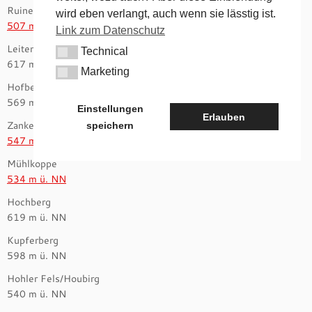
Ruine Lichtenstein
wird eben verlangt, auch wenn sie lässtig ist.
507 m ü. NN
Link zum Datenschutz
Leitenberg
Technical
Technical
617 m ü. NN
Marketing
Marketing
Hofberg
569 m ü. NN
Einstellungen
Erlauben
Zankelstein
speichern
547 m ü. NN
Mühlkoppe
534 m ü. NN
Hochberg
619 m ü. NN
Kupferberg
598 m ü. NN
Hohler Fels/Houbirg
540 m ü. NN