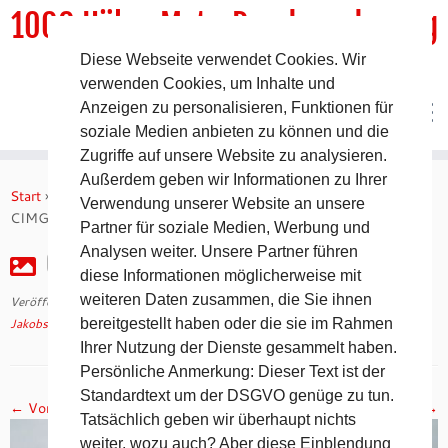
1000 HöhenMeterRundwanderweg
Diese Webseite verwendet Cookies. Wir
DER Rundwanderweg um Pommelsbrunn
verwenden Cookies, um Inhalte und
Anzeigen zu personalisieren, Funktionen für
soziale Medien anbieten zu können und die
Zugriffe auf unsere Website zu analysieren.
Zum
Außerdem geben wir Informationen zu Ihrer
Inhalt
Start
»
Jakobsweg 2008 – 10. Tag auf dem Camino Francés
»
Verwendung unserer Website an unsere
springen
CIMG2406
Partner für soziale Medien, Werbung und
Analysen weiter. Unsere Partner führen
CIMG2406
diese Informationen möglicherweise mit
weiteren Daten zusammen, die Sie ihnen
Veröffentlicht am
30. April 2018
mit den Abmessungen
1024 × 768
in
Jakobsweg 2008 – 10. Tag auf dem Camino Francés
bereitgestellt haben oder die sie im Rahmen
.
Ihrer Nutzung der Dienste gesammelt haben.
Persönliche Anmerkung: Dieser Text ist der
Standardtext um der DSGVO genüge zu tun.
← Vorheriges
Nächstes →
Tatsächlich geben wir überhaupt nichts
weiter, wozu auch? Aber diese Einblendung