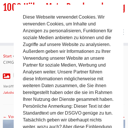
1000 HöhenMeterRundwanderweg
Diese Webseite verwendet Cookies. Wir
DER Rundwanderweg um Pommelsbrunn
verwenden Cookies, um Inhalte und
Anzeigen zu personalisieren, Funktionen für
soziale Medien anbieten zu können und die
Zugriffe auf unsere Website zu analysieren.
Zum
Außerdem geben wir Informationen zu Ihrer
Inhalt
Start
»
Jakobsweg 2008 – 10. Tag auf dem Camino Francés
»
Verwendung unserer Website an unsere
springen
CIMG2412
Partner für soziale Medien, Werbung und
Analysen weiter. Unsere Partner führen
CIMG2412
diese Informationen möglicherweise mit
weiteren Daten zusammen, die Sie ihnen
Veröffentlicht am
30. April 2018
mit den Abmessungen
1024 × 768
in
Jakobsweg 2008 – 10. Tag auf dem Camino Francés
bereitgestellt haben oder die sie im Rahmen
.
Ihrer Nutzung der Dienste gesammelt haben.
Persönliche Anmerkung: Dieser Text ist der
Standardtext um der DSGVO genüge zu tun.
← Vorheriges
Nächstes →
Tatsächlich geben wir überhaupt nichts
weiter, wozu auch? Aber diese Einblendung