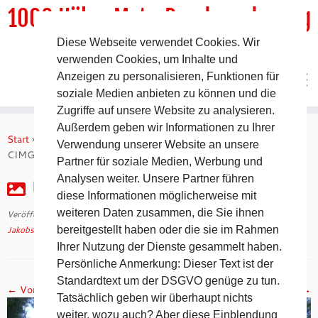
1000 HöhenMeterRundwanderweg
Diese Webseite verwendet Cookies. Wir
DER Rundwanderweg um Pommelsbrunn
verwenden Cookies, um Inhalte und
Anzeigen zu personalisieren, Funktionen für
soziale Medien anbieten zu können und die
Zugriffe auf unsere Website zu analysieren.
Zum
Außerdem geben wir Informationen zu Ihrer
Inhalt
Start
»
Jakobsweg 2008 – 12. Tag auf dem Camino Francés
»
Verwendung unserer Website an unsere
springen
CIMG2556
Partner für soziale Medien, Werbung und
Analysen weiter. Unsere Partner führen
CIMG2556
diese Informationen möglicherweise mit
weiteren Daten zusammen, die Sie ihnen
Veröffentlicht am
30. April 2018
mit den Abmessungen
1024 × 768
in
Jakobsweg 2008 – 12. Tag auf dem Camino Francés
bereitgestellt haben oder die sie im Rahmen
.
Ihrer Nutzung der Dienste gesammelt haben.
Persönliche Anmerkung: Dieser Text ist der
Standardtext um der DSGVO genüge zu tun.
← Vorheriges
Nächstes →
Tatsächlich geben wir überhaupt nichts
weiter, wozu auch? Aber diese Einblendung