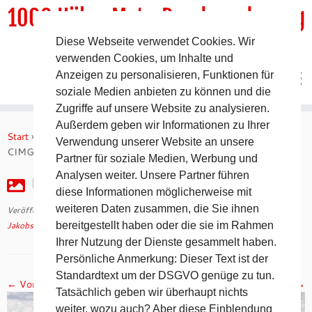
1000 HöhenMeterRundwanderweg
Diese Webseite verwendet Cookies. Wir
DER Rundwanderweg um Pommelsbrunn
verwenden Cookies, um Inhalte und
Anzeigen zu personalisieren, Funktionen für
soziale Medien anbieten zu können und die
Zugriffe auf unsere Website zu analysieren.
Zum
Außerdem geben wir Informationen zu Ihrer
Inhalt
Start
»
Jakobsweg 2008 – 12. Tag auf dem Camino Francés
»
Verwendung unserer Website an unsere
springen
CIMG2590
Partner für soziale Medien, Werbung und
Analysen weiter. Unsere Partner führen
CIMG2590
diese Informationen möglicherweise mit
weiteren Daten zusammen, die Sie ihnen
Veröffentlicht am
30. April 2018
mit den Abmessungen
1024 × 768
in
Jakobsweg 2008 – 12. Tag auf dem Camino Francés
bereitgestellt haben oder die sie im Rahmen
.
Ihrer Nutzung der Dienste gesammelt haben.
Persönliche Anmerkung: Dieser Text ist der
Standardtext um der DSGVO genüge zu tun.
← Vorheriges
Nächstes →
Tatsächlich geben wir überhaupt nichts
weiter, wozu auch? Aber diese Einblendung