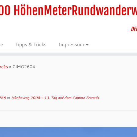
00 HöhenMeterRundwander
DE
ie
Tipps & Tricks
Impressum
ncés
»
CIMG2604
768
in
Jakobsweg 2008 – 13. Tag auf dem Camino Francés
.