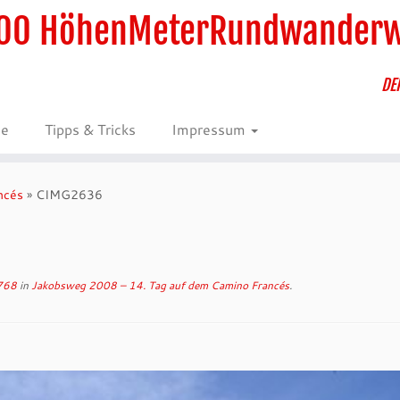
00 HöhenMeterRundwander
DE
ie
Tipps & Tricks
Impressum
ncés
»
CIMG2636
768
in
Jakobsweg 2008 – 14. Tag auf dem Camino Francés
.