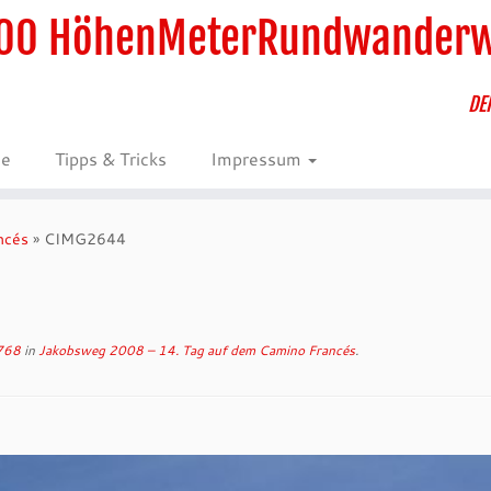
00 HöhenMeterRundwander
DE
ie
Tipps & Tricks
Impressum
ncés
»
CIMG2644
768
in
Jakobsweg 2008 – 14. Tag auf dem Camino Francés
.