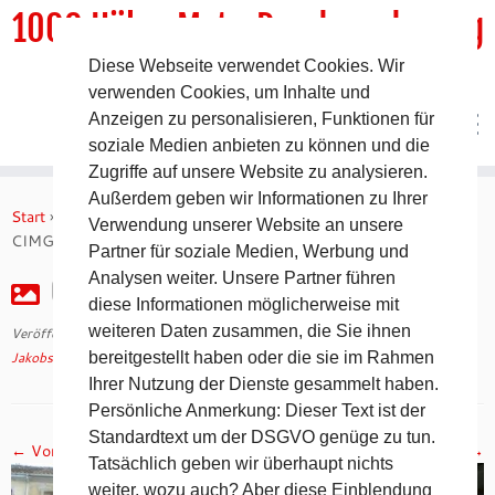
1000 HöhenMeterRundwanderweg
Diese Webseite verwendet Cookies. Wir
DER Rundwanderweg um Pommelsbrunn
verwenden Cookies, um Inhalte und
Anzeigen zu personalisieren, Funktionen für
soziale Medien anbieten zu können und die
Zugriffe auf unsere Website zu analysieren.
Zum
Außerdem geben wir Informationen zu Ihrer
Inhalt
Start
»
Jakobsweg 2008 – 15. Tag auf dem Camino Francés
»
Verwendung unserer Website an unsere
springen
CIMG2667
Partner für soziale Medien, Werbung und
Analysen weiter. Unsere Partner führen
CIMG2667
diese Informationen möglicherweise mit
weiteren Daten zusammen, die Sie ihnen
Veröffentlicht am
30. April 2018
mit den Abmessungen
1024 × 768
in
Jakobsweg 2008 – 15. Tag auf dem Camino Francés
bereitgestellt haben oder die sie im Rahmen
.
Ihrer Nutzung der Dienste gesammelt haben.
Persönliche Anmerkung: Dieser Text ist der
Standardtext um der DSGVO genüge zu tun.
← Vorheriges
Nächstes →
Tatsächlich geben wir überhaupt nichts
weiter, wozu auch? Aber diese Einblendung