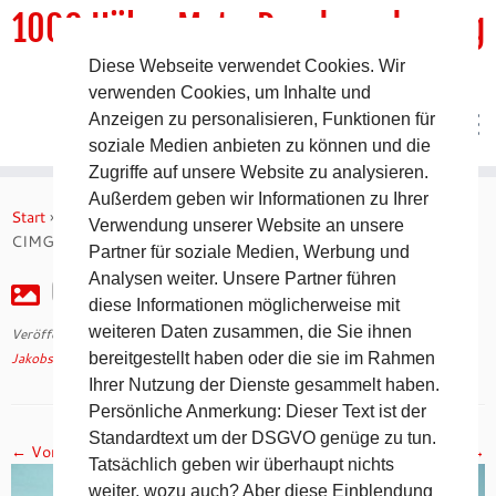
1000 HöhenMeterRundwanderweg
Diese Webseite verwendet Cookies. Wir
DER Rundwanderweg um Pommelsbrunn
verwenden Cookies, um Inhalte und
Anzeigen zu personalisieren, Funktionen für
soziale Medien anbieten zu können und die
Zugriffe auf unsere Website zu analysieren.
Zum
Außerdem geben wir Informationen zu Ihrer
Inhalt
Start
»
Jakobsweg 2008 – 16. Tag auf dem Camino Francés
»
Verwendung unserer Website an unsere
springen
CIMG2681
Partner für soziale Medien, Werbung und
Analysen weiter. Unsere Partner führen
CIMG2681
diese Informationen möglicherweise mit
weiteren Daten zusammen, die Sie ihnen
Veröffentlicht am
30. April 2018
mit den Abmessungen
1024 × 768
in
Jakobsweg 2008 – 16. Tag auf dem Camino Francés
bereitgestellt haben oder die sie im Rahmen
.
Ihrer Nutzung der Dienste gesammelt haben.
Persönliche Anmerkung: Dieser Text ist der
Standardtext um der DSGVO genüge zu tun.
← Vorheriges
Nächstes →
Tatsächlich geben wir überhaupt nichts
weiter, wozu auch? Aber diese Einblendung