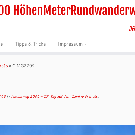
00 HöhenMeterRundwander
DE
ie
Tipps & Tricks
Impressum
ncés
»
CIMG2709
768
in
Jakobsweg 2008 – 17. Tag auf dem Camino Francés
.