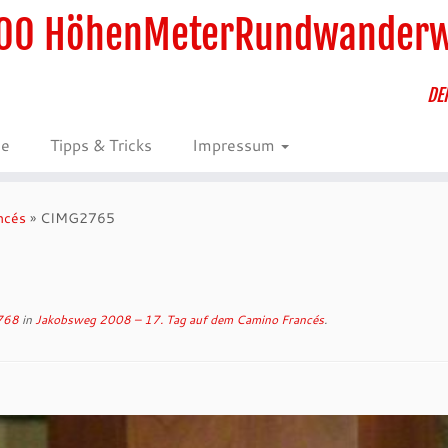
00 HöhenMeterRundwander
DE
ie
Tipps & Tricks
Impressum
ncés
»
CIMG2765
768
in
Jakobsweg 2008 – 17. Tag auf dem Camino Francés
.