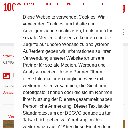
1000 HöhenMeterRundwanderweg
Diese Webseite verwendet Cookies. Wir
DER Rundwanderweg um Pommelsbrunn
verwenden Cookies, um Inhalte und
Anzeigen zu personalisieren, Funktionen für
soziale Medien anbieten zu können und die
Zugriffe auf unsere Website zu analysieren.
Zum
Außerdem geben wir Informationen zu Ihrer
Inhalt
Start
»
Jakobsweg 2008 – 18. Tag auf dem Camino Francés
»
Verwendung unserer Website an unsere
springen
CIMG2801
Partner für soziale Medien, Werbung und
Analysen weiter. Unsere Partner führen
CIMG2801
diese Informationen möglicherweise mit
weiteren Daten zusammen, die Sie ihnen
Veröffentlicht am
30. April 2018
mit den Abmessungen
1024 × 768
in
Jakobsweg 2008 – 18. Tag auf dem Camino Francés
bereitgestellt haben oder die sie im Rahmen
.
Ihrer Nutzung der Dienste gesammelt haben.
Persönliche Anmerkung: Dieser Text ist der
Standardtext um der DSGVO genüge zu tun.
← Vorheriges
Nächstes →
Tatsächlich geben wir überhaupt nichts
weiter, wozu auch? Aber diese Einblendung