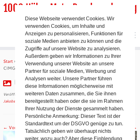
1000 HöhenMeterRundwanderweg
Diese Webseite verwendet Cookies. Wir
DER Rundwanderweg um Pommelsbrunn
verwenden Cookies, um Inhalte und
Anzeigen zu personalisieren, Funktionen für
soziale Medien anbieten zu können und die
Zugriffe auf unsere Website zu analysieren.
Zum
Außerdem geben wir Informationen zu Ihrer
Inhalt
Start
»
Jakobsweg 2008 – 21. Tag auf dem Camino Francés
»
Verwendung unserer Website an unsere
springen
CIMG2957
Partner für soziale Medien, Werbung und
Analysen weiter. Unsere Partner führen
CIMG2957
diese Informationen möglicherweise mit
weiteren Daten zusammen, die Sie ihnen
Veröffentlicht am
30. April 2018
mit den Abmessungen
1024 × 768
in
Jakobsweg 2008 – 21. Tag auf dem Camino Francés
bereitgestellt haben oder die sie im Rahmen
.
Ihrer Nutzung der Dienste gesammelt haben.
Persönliche Anmerkung: Dieser Text ist der
Standardtext um der DSGVO genüge zu tun.
← Vorheriges
Nächstes →
Tatsächlich geben wir überhaupt nichts
weiter, wozu auch? Aber diese Einblendung