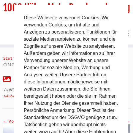
1000 HöhenMeterRundwanderweg
Diese Webseite verwendet Cookies. Wir
DER Rundwanderweg um Pommelsbrunn
verwenden Cookies, um Inhalte und
Anzeigen zu personalisieren, Funktionen für
soziale Medien anbieten zu können und die
Zugriffe auf unsere Website zu analysieren.
Zum
Außerdem geben wir Informationen zu Ihrer
Inhalt
Start
»
Jakobsweg 2008 – 27. Tag auf dem Camino Francés
»
Verwendung unserer Website an unsere
springen
CIMG3130
Partner für soziale Medien, Werbung und
Analysen weiter. Unsere Partner führen
CIMG3130
diese Informationen möglicherweise mit
weiteren Daten zusammen, die Sie ihnen
Veröffentlicht am
30. April 2018
mit den Abmessungen
1024 × 768
in
Jakobsweg 2008 – 27. Tag auf dem Camino Francés
bereitgestellt haben oder die sie im Rahmen
.
Ihrer Nutzung der Dienste gesammelt haben.
Persönliche Anmerkung: Dieser Text ist der
Standardtext um der DSGVO genüge zu tun.
← Vorheriges
Nächstes →
Tatsächlich geben wir überhaupt nichts
weiter, wozu auch? Aber diese Einblendung