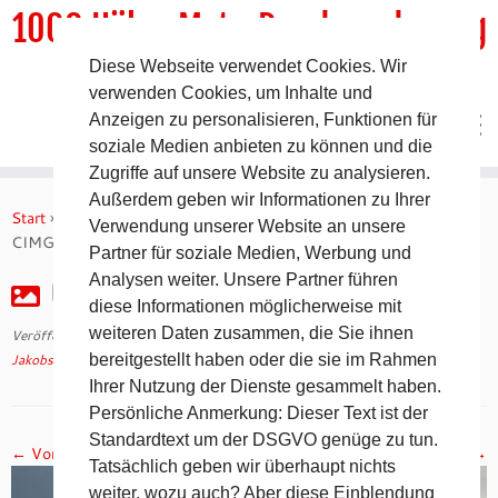
1000 HöhenMeterRundwanderweg
Diese Webseite verwendet Cookies. Wir
DER Rundwanderweg um Pommelsbrunn
verwenden Cookies, um Inhalte und
Anzeigen zu personalisieren, Funktionen für
soziale Medien anbieten zu können und die
Zugriffe auf unsere Website zu analysieren.
Zum
Außerdem geben wir Informationen zu Ihrer
Inhalt
Start
»
Jakobsweg 2008 – 31. Tag auf dem Camino Francés
»
Verwendung unserer Website an unsere
springen
CIMG3274
Partner für soziale Medien, Werbung und
Analysen weiter. Unsere Partner führen
CIMG3274
diese Informationen möglicherweise mit
weiteren Daten zusammen, die Sie ihnen
Veröffentlicht am
30. April 2018
mit den Abmessungen
1024 × 768
in
Jakobsweg 2008 – 31. Tag auf dem Camino Francés
bereitgestellt haben oder die sie im Rahmen
.
Ihrer Nutzung der Dienste gesammelt haben.
Persönliche Anmerkung: Dieser Text ist der
Standardtext um der DSGVO genüge zu tun.
← Vorheriges
Nächstes →
Tatsächlich geben wir überhaupt nichts
weiter, wozu auch? Aber diese Einblendung