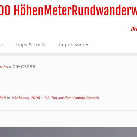
00 HöhenMeterRundwander
DE
ie
Tipps & Tricks
Impressum
ncés
»
CIMG3285
768
in
Jakobsweg 2008 – 32. Tag auf dem Camino Francés
.