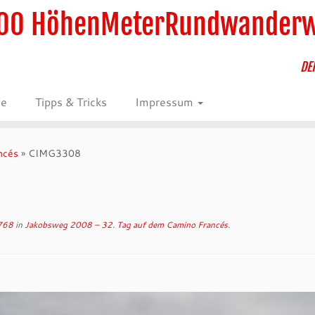
00 HöhenMeterRundwander
DE
ie
Tipps & Tricks
Impressum
ncés
»
CIMG3308
768
in
Jakobsweg 2008 – 32. Tag auf dem Camino Francés
.