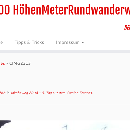
00 HöhenMeterRundwander
DE
ie
Tipps & Tricks
Impressum
cés
»
CIMG2213
768
in
Jakobsweg 2008 – 5. Tag auf dem Camino Francés
.