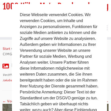
1000 HöhenMeterRundwanderweg
Diese Webseite verwendet Cookies. Wir
DER Rundwanderweg um Pommelsbrunn
verwenden Cookies, um Inhalte und
Anzeigen zu personalisieren, Funktionen für
soziale Medien anbieten zu können und die
Zugriffe auf unsere Website zu analysieren.
Zum
Außerdem geben wir Informationen zu Ihrer
Inhalt
Start
»
Jakobsweg 2008 – 5. Tag auf dem Camino Francés
»
Verwendung unserer Website an unsere
springen
CIMG2229
Partner für soziale Medien, Werbung und
Analysen weiter. Unsere Partner führen
CIMG2229
diese Informationen möglicherweise mit
weiteren Daten zusammen, die Sie ihnen
Veröffentlicht am
30. April 2018
mit den Abmessungen
1024 × 768
in
Jakobsweg 2008 – 5. Tag auf dem Camino Francés
bereitgestellt haben oder die sie im Rahmen
.
Ihrer Nutzung der Dienste gesammelt haben.
Persönliche Anmerkung: Dieser Text ist der
Standardtext um der DSGVO genüge zu tun.
← Vorheriges
Nächstes →
Tatsächlich geben wir überhaupt nichts
weiter, wozu auch? Aber diese Einblendung