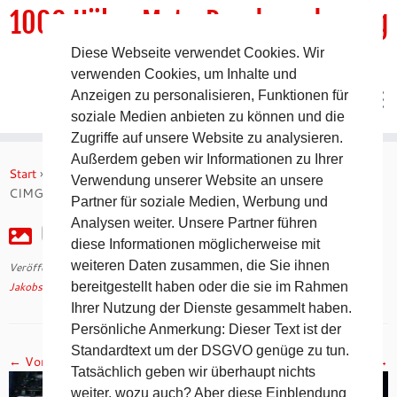
1000 HöhenMeterRundwanderweg
Diese Webseite verwendet Cookies. Wir
DER Rundwanderweg um Pommelsbrunn
verwenden Cookies, um Inhalte und
Anzeigen zu personalisieren, Funktionen für
soziale Medien anbieten zu können und die
Zugriffe auf unsere Website zu analysieren.
Zum
Außerdem geben wir Informationen zu Ihrer
Inhalt
Start
»
Jakobsweg 2008 – 5. Tag auf dem Camino Francés
»
Verwendung unserer Website an unsere
springen
CIMG2239
Partner für soziale Medien, Werbung und
Analysen weiter. Unsere Partner führen
CIMG2239
diese Informationen möglicherweise mit
weiteren Daten zusammen, die Sie ihnen
Veröffentlicht am
30. April 2018
mit den Abmessungen
1024 × 768
in
Jakobsweg 2008 – 5. Tag auf dem Camino Francés
bereitgestellt haben oder die sie im Rahmen
.
Ihrer Nutzung der Dienste gesammelt haben.
Persönliche Anmerkung: Dieser Text ist der
Standardtext um der DSGVO genüge zu tun.
← Vorheriges
Nächstes →
Tatsächlich geben wir überhaupt nichts
weiter, wozu auch? Aber diese Einblendung